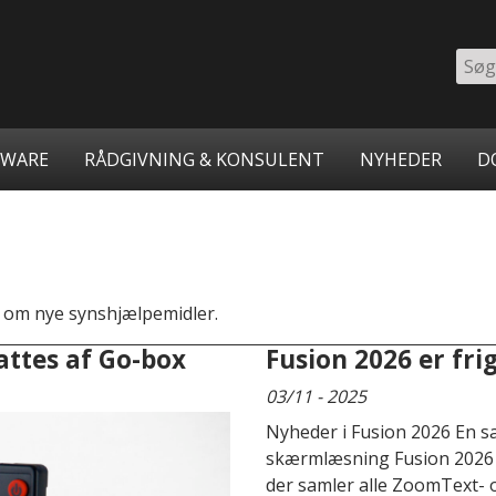
Søg
på
inst
TWARE
RÅDGIVNING & KONSULENT
NYHEDER
D
n om nye synshjælpemidler.
attes af Go-box
Fusion 2026 er fri
03/11 - 2025
Nyheder i Fusion 2026 En sa
skærmlæsning Fusion 2026 i
der samler alle ZoomText- 