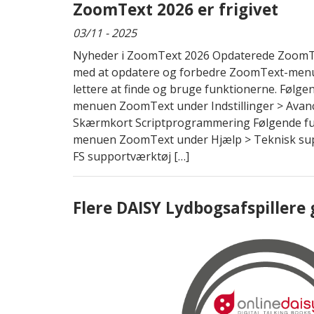
ZoomText 2026 er frigivet
03/11 - 2025
Nyheder i ZoomText 2026 Opdaterede ZoomTe
med at opdatere og forbedre ZoomText-menue
lettere at finde og bruge funktionerne. Følgen
menuen ZoomText under Indstillinger > Avan
Skærmkort Scriptprogrammering Følgende fun
menuen ZoomText under Hjælp > Teknisk sup
FS supportværktøj […]
Flere DAISY Lydbogsafspillere 