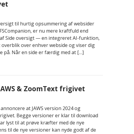
vet
ersigt til hurtig opsummering af websider
 FSCompanion, er nu mere kraftfuld end
af Side oversigt — en integreret AI-funktion,
gt overblik over enhver webside og viser dig
 på. Når en side er færdig med at […]
 JAWS & ZoomText frigivet
annoncere at JAWS version 2024 og
igivet. Begge versioner er klar til download
har lyst til at prøve kræfter med de nye
ens til de nye versioner kan nyde godt af de