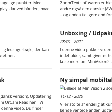
ehagelige punkter. Med
ZoomText softwaren er ble
isplay klar ved hånden, hvad
andre også den danske JAWS
– og endda tidligere end for
Unboxing / Udpakn
28/01 - 2021
lig ledsagerbøjle, der kan
I denne video pakker vi de
ktet her.
indeholder, samt giver et hu
læse mere om MiniVision2 og
sk
Ny simpel mobilte
(dansk version). Opdatering
11/12 - 2020
 om OrCam Read her. Vi
Vi er stolte af endelig at k
 denne video. Du finder
længe ventede anden udgave