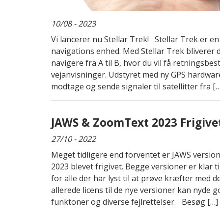
10/08 - 2023
Vi lancerer nu Stellar Trek! Stellar Trek er en
navigations enhed. Med Stellar Trek bliverer du
navigere fra A til B, hvor du vil få retningsb
vejanvisninger. Udstyret med ny GPS hardware e
modtage og sende signaler til satellitter fra […
JAWS & ZoomText 2023 Frigive
27/10 - 2022
Meget tidligere end forventet er JAWS versi
2023 blevet frigivet. Begge versioner er klar t
for alle der har lyst til at prøve kræfter med 
allerede licens til de nye versioner kan nyde
funktoner og diverse fejlrettelser. Besøg […]