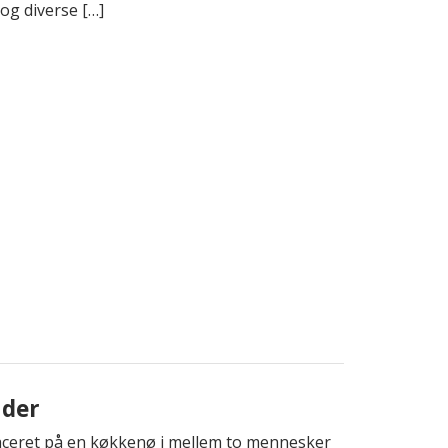
g diverse […]
ader