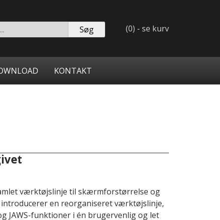
(0) - se kurv
rulog.dk
OWNLOAD
KONTAKT
givet
mlet værktøjslinje til skærmforstørrelse og
ntroducerer en reorganiseret værktøjslinje,
og JAWS-funktioner i én brugervenlig og let