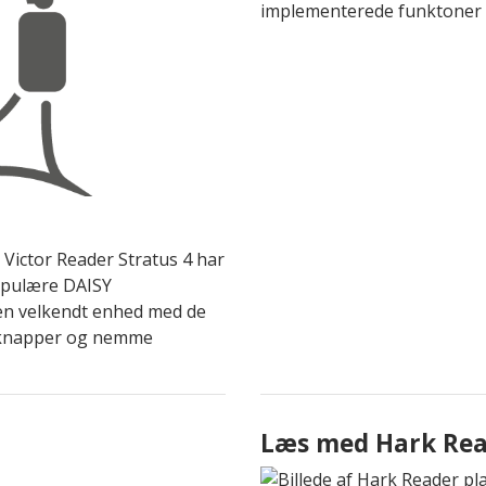
implementerede funktoner o
 Victor Reader Stratus 4 har
opulære DAISY
 en velkendt enhed med de
le knapper og nemme
Læs med Hark Re