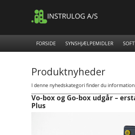
Videre
til
indhold
Hovedmenu
FORSIDE
SYNSHJÆLPEMIDLER
SOF
Produktnyheder
I denne nyhedskategori finder du informatio
Vo-box og Go-box udgår – erst
Plus