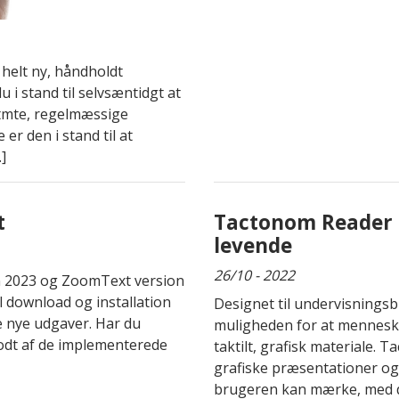
 helt ny, håndholdt
 i stand til selvsæntidgt at
estmte, regelmæssige
r den i stand til at
]
t
Tactonom Reader g
levende
26/10 - 2022
on 2023 og ZoomText version
il download og installation
Designet til undervisnings
de nye udgaver. Har du
muligheden for at mennesk
 godt af de implementerede
taktilt, grafisk materiale.
grafiske præsentationer og
brugeren kan mærke, med de