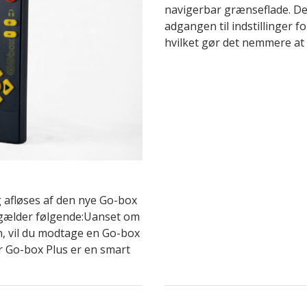
navigerbar grænseflade. De
adgangen til indstillinger fo
hvilket gør det nemmere at s
 afløses af den nye Go-box
t gælder følgende:Uanset om
n, vil du modtage en Go-box
r Go-box Plus er en smart