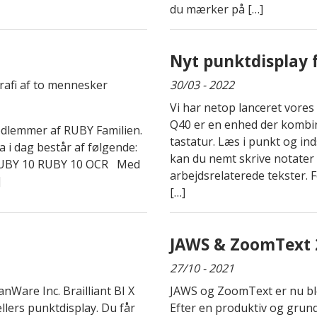
du mærker på […]
Nyt punktdisplay
30/03 - 2022
Vi har netop lanceret vores
Q40 er en enhed der kombi
edlemmer af RUBY Familien.
tastatur. Læs i punkt og in
a i dag består af følgende:
kan du nemt skrive notater
RUBY 10 RUBY 10 OCR Med
arbejdsrelaterede tekster. F
]
[…]
JAWS & ZoomText 2
27/10 - 2021
nWare Inc. Brailliant BI X
JAWS og ZoomText er nu blev
ellers punktdisplay. Du får
Efter en produktiv og grun