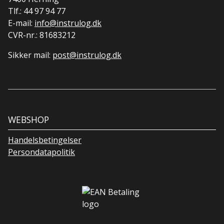
Tlf.:
44 97 94 77
E-mail:
info@instrulog.dk
CVR-nr.: 81683212
Sikker mail:
post@instrulog.dk
WEBSHOP
Handelsbetingelser
Persondatapolitik