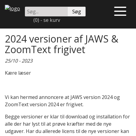
Videre
Søg
til
Åben
på
indhold
eller
(0) - se kurv
instrulog.dk
luk
menu
2024 versioner af JAWS &
ZoomText frigivet
25/10 - 2023
Kære læser
Vi kan hermed annoncere at JAWS version 2024 og
ZoomText version 2024 er frigivet.
Begge versioner er klar til download og installation for
alle der har lyst til at prøve kræfter med de nye
udgaver. Har du allerede licens til de nye versioner kan