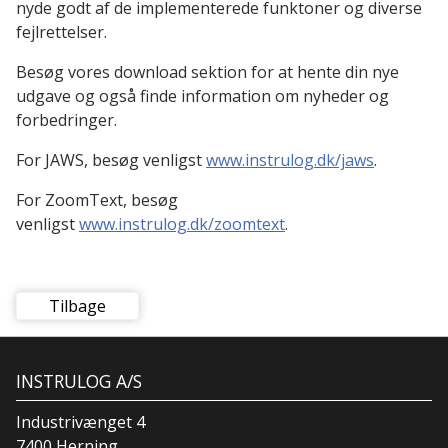
nyde godt af de implementerede funktoner og diverse
fejlrettelser.
Besøg vores download sektion for at hente din nye
udgave og også finde information om nyheder og
forbedringer.
For JAWS, besøg venligst
www.instrulog.dk/jaws
.
For ZoomText, besøg
venligst
www.instrulog.dk/zoomtext
.
Tilbage
INSTRULOG A/S
Industrivænget 4
7400 Herning