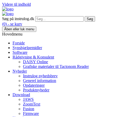
Videre til indhold
Søg på instrulog.dk
(0) - se kurv
Åben eller luk menu
Hovedmenu
Forside
Synshjælpemidler
Software
Rådgivning & Konsulent
DAISY Online
Grafiske materialer til Tactonom Reader
Nyheder
Instrulog nyhedsbrev
Generel information
Opdateringer
Produktnyheder
Download
JAWS
ZoomText
Fusion
Firmware