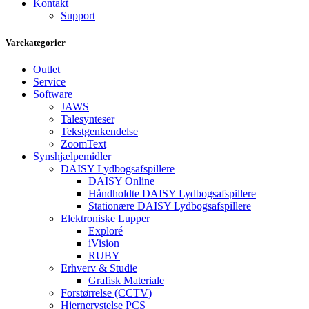
Kontakt
Support
Varekategorier
Outlet
Service
Software
JAWS
Talesynteser
Tekstgenkendelse
ZoomText
Synshjælpemidler
DAISY Lydbogsafspillere
DAISY Online
Håndholdte DAISY Lydbogsafspillere
Stationære DAISY Lydbogsafspillere
Elektroniske Lupper
Exploré
iVision
RUBY
Erhverv & Studie
Grafisk Materiale
Forstørrelse (CCTV)
Hjernerystelse PCS