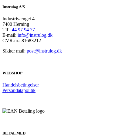
Instrulog A/S
Industrivænget 4
7400 Herning
Tlf.:
44 97 94 77
E-mail:
info@instrulog.dk
CVR-nr.: 81683212
Sikker mail:
post@instrulog.dk
WEBSHOP
Handelsbetingelser
Persondatapolitik
BETAL MED