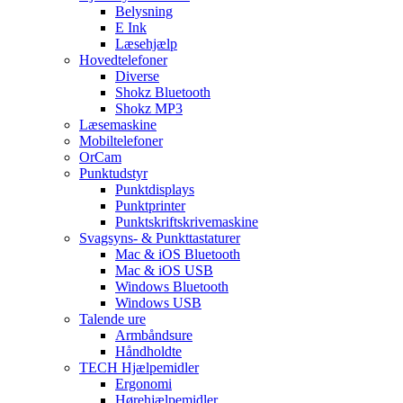
Belysning
E Ink
Læsehjælp
Hovedtelefoner
Diverse
Shokz Bluetooth
Shokz MP3
Læsemaskine
Mobiltelefoner
OrCam
Punktudstyr
Punktdisplays
Punktprinter
Punktskriftskrivemaskine
Svagsyns- & Punkttastaturer
Mac & iOS Bluetooth
Mac & iOS USB
Windows Bluetooth
Windows USB
Talende ure
Armbåndsure
Håndholdte
TECH Hjælpemidler
Ergonomi
Hørehjælpemidler