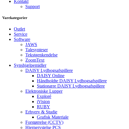
Kontakt
Support
Varekategorier
Outlet
Service
Software
JAWS
Talesynteser
Tekstgenkendelse
ZoomText
Synshjælpemidler
DAISY Lydbogsafspillere
DAISY Online
Håndholdte DAISY Lydbogsafspillere
Stationære DAISY Lydbogsafspillere
Elektroniske Lupper
Exploré
iVision
RUBY
Erhverv & Studie
Grafisk Materiale
Forstørrelse (CCTV)
Hjernerystelse PCS