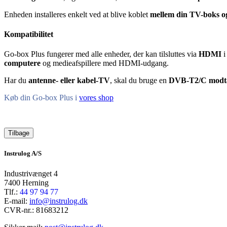
Enheden installeres enkelt ved at blive koblet
mellem din TV-boks o
Kompatibilitet
Go-box Plus fungerer med alle enheder, der kan tilsluttes via
HDMI
computere
og medieafspillere med HDMI-udgang.
Har du
antenne- eller kabel-TV
, skal du bruge en
DVB-T2/C modt
Køb din Go-box Plus i
vores shop
Tilbage
Instrulog A/S
Industrivænget 4
7400 Herning
Tlf.:
44 97 94 77
E-mail:
info@instrulog.dk
CVR-nr.: 81683212