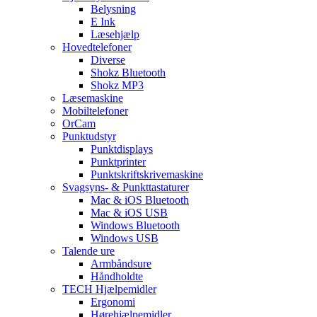
Belysning
E Ink
Læsehjælp
Hovedtelefoner
Diverse
Shokz Bluetooth
Shokz MP3
Læsemaskine
Mobiltelefoner
OrCam
Punktudstyr
Punktdisplays
Punktprinter
Punktskriftskrivemaskine
Svagsyns- & Punkttastaturer
Mac & iOS Bluetooth
Mac & iOS USB
Windows Bluetooth
Windows USB
Talende ure
Armbåndsure
Håndholdte
TECH Hjælpemidler
Ergonomi
Hørehjælpemidler