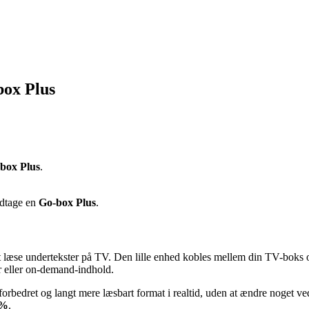
box Plus
box Plus
.
dtage en
Go-box Plus
.
at læse undertekster på TV. Den lille enhed kobles mellem din TV-boks 
 eller on-demand-indhold.
t forbedret og langt mere læsbart format i realtid, uden at ændre noget 
0%
.