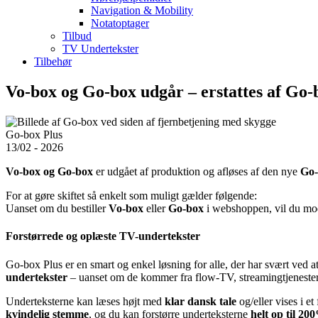
Navigation & Mobility
Notatoptager
Tilbud
TV Undertekster
Tilbehør
Vo-box og Go-box udgår – erstattes af Go-
Go-box Plus
13/02 - 2026
Vo-box og Go-box
er udgået af produktion og afløses af den nye
Go-
For at gøre skiftet så enkelt som muligt gælder følgende:
Uanset om du bestiller
Vo-box
eller
Go-box
i webshoppen, vil du mo
Forstørrede og oplæste TV-undertekster
Go-box Plus er en smart og enkel løsning for alle, der har svært ved 
undertekster
– uanset om de kommer fra flow-TV, streamingtjenester
Underteksterne kan læses højt med
klar dansk tale
og/eller vises i e
kvindelig stemme
, og du kan forstørre underteksterne
helt op til 20