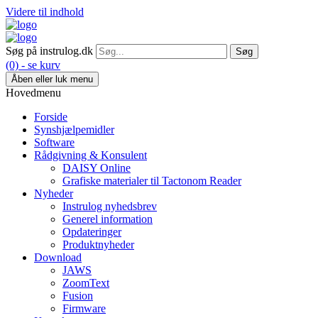
Videre til indhold
Søg på instrulog.dk
(0) - se kurv
Åben eller luk menu
Hovedmenu
Forside
Synshjælpemidler
Software
Rådgivning & Konsulent
DAISY Online
Grafiske materialer til Tactonom Reader
Nyheder
Instrulog nyhedsbrev
Generel information
Opdateringer
Produktnyheder
Download
JAWS
ZoomText
Fusion
Firmware