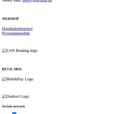
Sikker mail:
post@instrulog.dk
WEBSHOP
Handelsbetingelser
Persondatapolitik
BETAL MED
Sociale netværk