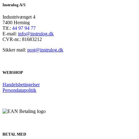
Instrulog A/S
Industrivænget 4
7400 Herning
Tlf.:
44 97 94 77
E-mail:
info@instrulog.dk
CVR-nr.: 81683212
Sikker mail:
post@instrulog.dk
WEBSHOP
Handelsbetingelser
Persondatapolitik
BETAL MED