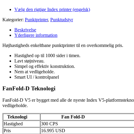
Vælg den rigtige Index printer (engelsk)
Kategorier:
Punktprinter
,
Punktudstyr
Beskrivelse
Yderligere information
Højhastigheds enkeltbane punktprinter til en overkommelig pris.
Hastighed op til 1000 sider i timen.
Lavt støjniveau.
Simpel og effektiv konstruktion.
Nem at vedligeholde.
Smart UI / kontrolpanel
FanFold-D Teknologi
FanFold-D V5 er bygget med alle de nyeste Index V5-platformsteknologi
vedligeholde.
Teknologi
Fan Fold-D
Hastighed
300 CPS
Pris
16.995 USD