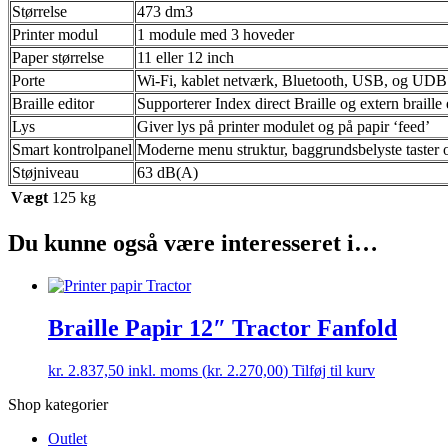
Størrelse
473 dm3
Printer modul
1 module med 3 hoveder
Paper størrelse
11 eller 12 inch
Porte
Wi-Fi, kablet netværk, Bluetooth, USB, og UDB
Braille editor
Supporterer Index direct Braille og extern braille 
Lys
Giver lys på printer modulet og på papir ‘feed’
Smart kontrolpanel
Moderne menu struktur, baggrundsbelyste taster o
Støjniveau
63 dB(A)
Vægt
125 kg
Du kunne også være interesseret i…
Braille Papir 12″ Tractor Fanfold
kr.
2.837,50
inkl. moms (
kr.
2.270,00
)
Tilføj til kurv
Shop kategorier
Outlet