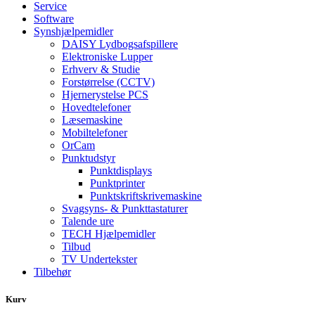
Service
Software
Synshjælpemidler
DAISY Lydbogsafspillere
Elektroniske Lupper
Erhverv & Studie
Forstørrelse (CCTV)
Hjernerystelse PCS
Hovedtelefoner
Læsemaskine
Mobiltelefoner
OrCam
Punktudstyr
Punktdisplays
Punktprinter
Punktskriftskrivemaskine
Svagsyns- & Punkttastaturer
Talende ure
TECH Hjælpemidler
Tilbud
TV Undertekster
Tilbehør
Kurv