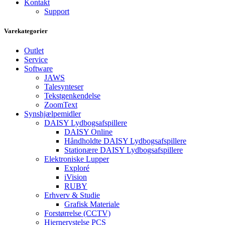
Kontakt
Support
Varekategorier
Outlet
Service
Software
JAWS
Talesynteser
Tekstgenkendelse
ZoomText
Synshjælpemidler
DAISY Lydbogsafspillere
DAISY Online
Håndholdte DAISY Lydbogsafspillere
Stationære DAISY Lydbogsafspillere
Elektroniske Lupper
Exploré
iVision
RUBY
Erhverv & Studie
Grafisk Materiale
Forstørrelse (CCTV)
Hjernerystelse PCS