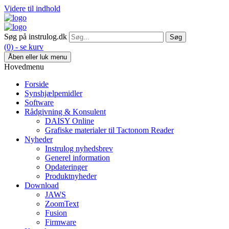
Videre til indhold
Søg på instrulog.dk
(0) - se kurv
Åben eller luk menu
Hovedmenu
Forside
Synshjælpemidler
Software
Rådgivning & Konsulent
DAISY Online
Grafiske materialer til Tactonom Reader
Nyheder
Instrulog nyhedsbrev
Generel information
Opdateringer
Produktnyheder
Download
JAWS
ZoomText
Fusion
Firmware