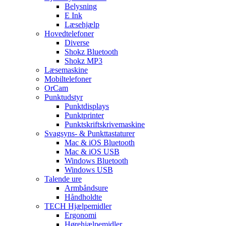
Belysning
E Ink
Læsehjælp
Hovedtelefoner
Diverse
Shokz Bluetooth
Shokz MP3
Læsemaskine
Mobiltelefoner
OrCam
Punktudstyr
Punktdisplays
Punktprinter
Punktskriftskrivemaskine
Svagsyns- & Punkttastaturer
Mac & iOS Bluetooth
Mac & iOS USB
Windows Bluetooth
Windows USB
Talende ure
Armbåndsure
Håndholdte
TECH Hjælpemidler
Ergonomi
Hørehjælpemidler