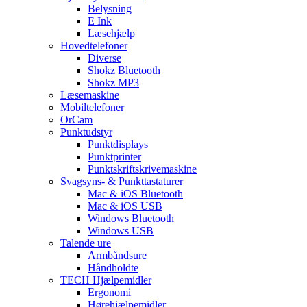
Belysning
E Ink
Læsehjælp
Hovedtelefoner
Diverse
Shokz Bluetooth
Shokz MP3
Læsemaskine
Mobiltelefoner
OrCam
Punktudstyr
Punktdisplays
Punktprinter
Punktskriftskrivemaskine
Svagsyns- & Punkttastaturer
Mac & iOS Bluetooth
Mac & iOS USB
Windows Bluetooth
Windows USB
Talende ure
Armbåndsure
Håndholdte
TECH Hjælpemidler
Ergonomi
Hørehjælpemidler