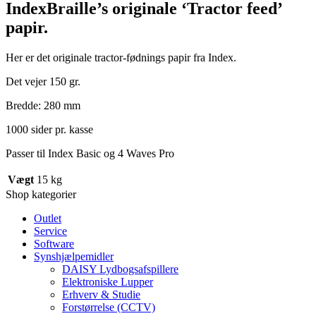
IndexBraille’s originale ‘Tractor feed’
papir.
Her er det originale tractor-fødnings papir fra Index.
Det vejer 150 gr.
Bredde: 280 mm
1000 sider pr. kasse
Passer til Index Basic og 4 Waves Pro
Vægt
15 kg
Shop kategorier
Outlet
Service
Software
Synshjælpemidler
DAISY Lydbogsafspillere
Elektroniske Lupper
Erhverv & Studie
Forstørrelse (CCTV)