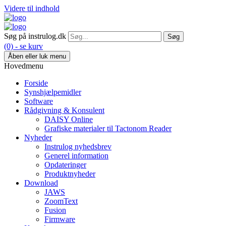
Videre til indhold
Søg på instrulog.dk
(0) - se kurv
Åben eller luk menu
Hovedmenu
Forside
Synshjælpemidler
Software
Rådgivning & Konsulent
DAISY Online
Grafiske materialer til Tactonom Reader
Nyheder
Instrulog nyhedsbrev
Generel information
Opdateringer
Produktnyheder
Download
JAWS
ZoomText
Fusion
Firmware