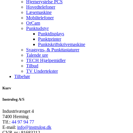
Hjernerystelse PCS
Hovedtelefoner
Læsemaskine
Mobiltelefoner
OrCam
Punktudstyr
Punktdisplays
Punktprinter
Punktskriftskrivemaskine
Svagsyns- & Punkttastaturer
Talende ure
TECH Hjælpemidler
Tilbud
TV Undertekster
Tilbehør
Kurv
Instrulog A/S
Industrivænget 4
7400 Herning
Tlf.:
44 97 94 77
E-mail:
info@instrulog.dk
CVR-nr.: 81683212