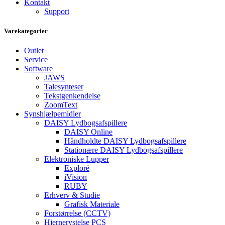
Kontakt
Support
Varekategorier
Outlet
Service
Software
JAWS
Talesynteser
Tekstgenkendelse
ZoomText
Synshjælpemidler
DAISY Lydbogsafspillere
DAISY Online
Håndholdte DAISY Lydbogsafspillere
Stationære DAISY Lydbogsafspillere
Elektroniske Lupper
Exploré
iVision
RUBY
Erhverv & Studie
Grafisk Materiale
Forstørrelse (CCTV)
Hjernerystelse PCS