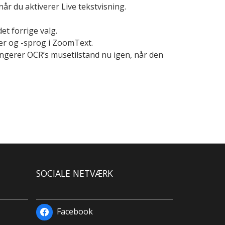
år du aktiverer Live tekstvisning.
et forrige valg.
er og -sprog i ZoomText.
ungerer OCR’s musetilstand nu igen, når den
SOCIALE NETVÆRK
Facebook