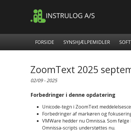
Videre
til
indhold
Hovedmenu
FORSIDE
SYNSHJÆLPEMIDLER
SOF
ZoomText 2025 septemb
02/09 - 2025
Forbedringer i denne opdatering
Unicode-tegn i ZoomText meddelelsescent
Forbedringer af markøren og fokusering
VMWare hedder nu Omnissa. Som følge he
Omnissa-scripts understøttes nu.