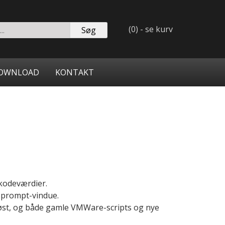
(0) - se kurv
rulog.dk
OWNLOAD
KONTAKT
 kodeværdier.
oprompt-vindue.
løst, og både gamle VMWare-scripts og nye