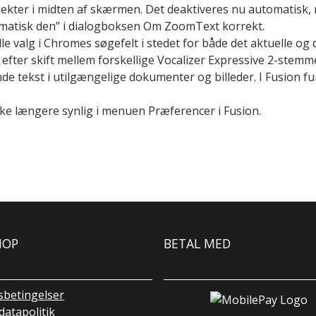
ekter i midten af skærmen. Det deaktiveres nu automatisk, n
matisk den” i dialogboksen Om ZoomText korrekt.
valg i Chromes søgefelt i stedet for både det aktuelle og d
fter skift mellem forskellige Vocalizer Expressive 2-stemm
de tekst i utilgængelige dokumenter og billeder. I Fusion f
 længere synlig i menuen Præferencer i Fusion.
HOP
BETAL MED
sbetingelser
atapolitik