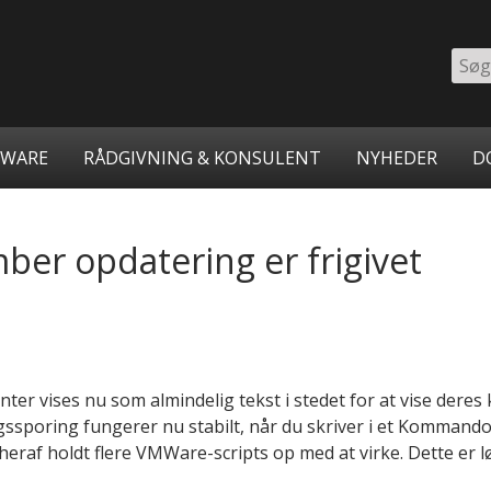
Søg
på
inst
TWARE
RÅDGIVNING & KONSULENT
NYHEDER
D
er opdatering er frigivet
er vises nu som almindelig tekst i stedet for at vise deres
ssporing fungerer nu stabilt, når du skriver i et Kommand
raf holdt flere VMWare-scripts op med at virke. Dette er 