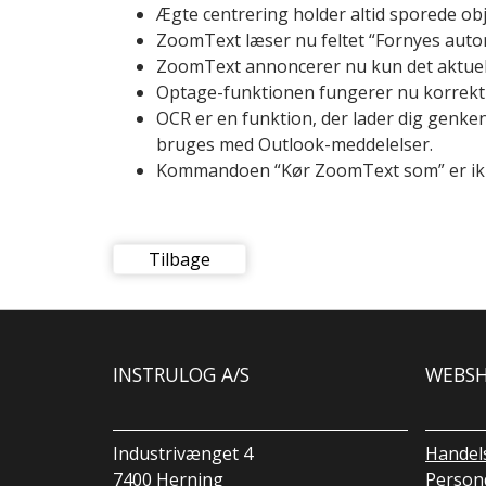
Ægte centrering holder altid sporede obj
ZoomText læser nu feltet “Fornyes auto
ZoomText annoncerer nu kun det aktuelle 
Optage-funktionen fungerer nu korrekt e
OCR er en funktion, der lader dig genken
bruges med Outlook-meddelelser.
Kommandoen “Kør ZoomText som” er ikke
Tilbage
INSTRULOG A/S
WEBS
Industrivænget 4
Handel
7400 Herning
Persond