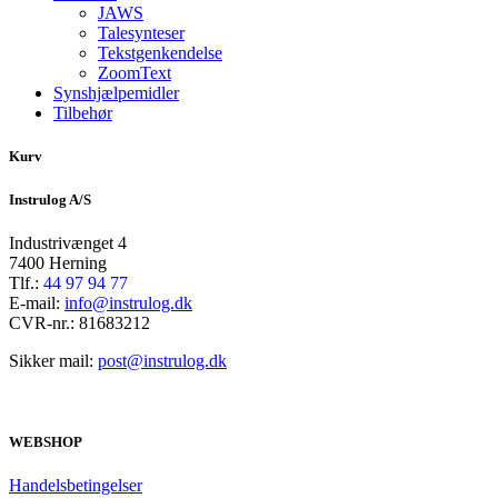
JAWS
Talesynteser
Tekstgenkendelse
ZoomText
Synshjælpemidler
Tilbehør
Kurv
Instrulog A/S
Industrivænget 4
7400 Herning
Tlf.:
44 97 94 77
E-mail:
info@instrulog.dk
CVR-nr.: 81683212
Sikker mail:
post@instrulog.dk
WEBSHOP
Handelsbetingelser