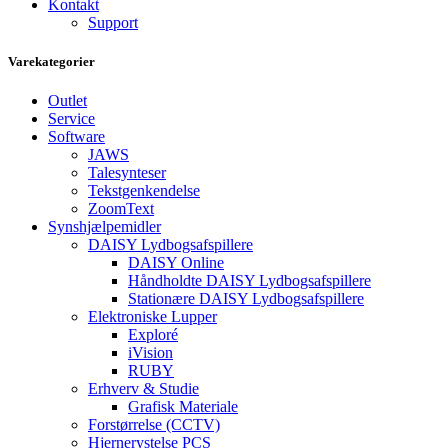
Kontakt
Support
Varekategorier
Outlet
Service
Software
JAWS
Talesynteser
Tekstgenkendelse
ZoomText
Synshjælpemidler
DAISY Lydbogsafspillere
DAISY Online
Håndholdte DAISY Lydbogsafspillere
Stationære DAISY Lydbogsafspillere
Elektroniske Lupper
Exploré
iVision
RUBY
Erhverv & Studie
Grafisk Materiale
Forstørrelse (CCTV)
Hjernerystelse PCS