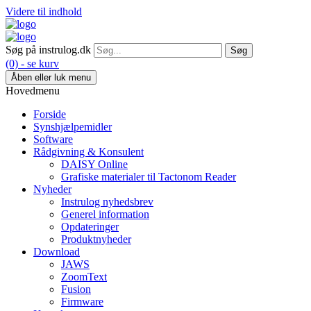
Videre til indhold
Søg på instrulog.dk
(0) - se kurv
Åben eller luk menu
Hovedmenu
Forside
Synshjælpemidler
Software
Rådgivning & Konsulent
DAISY Online
Grafiske materialer til Tactonom Reader
Nyheder
Instrulog nyhedsbrev
Generel information
Opdateringer
Produktnyheder
Download
JAWS
ZoomText
Fusion
Firmware