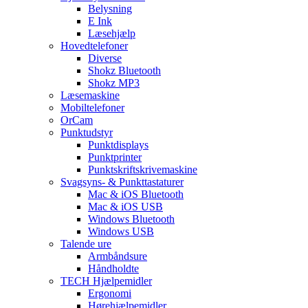
Belysning
E Ink
Læsehjælp
Hovedtelefoner
Diverse
Shokz Bluetooth
Shokz MP3
Læsemaskine
Mobiltelefoner
OrCam
Punktudstyr
Punktdisplays
Punktprinter
Punktskriftskrivemaskine
Svagsyns- & Punkttastaturer
Mac & iOS Bluetooth
Mac & iOS USB
Windows Bluetooth
Windows USB
Talende ure
Armbåndsure
Håndholdte
TECH Hjælpemidler
Ergonomi
Hørehjælpemidler