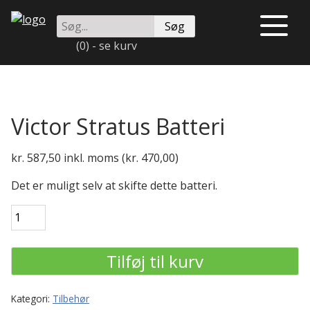
Videre
Søg
til
Åben
på
indhold
eller
(0) - se kurv
instrulog.dk
luk
menu
Victor Stratus Batteri
kr.
587,50
inkl. moms (
kr.
470,00
)
Det er muligt selv at skifte dette batteri.
Victor
Stratus
Batteri
Tilføj til kurv
antal
Kategori:
Tilbehør