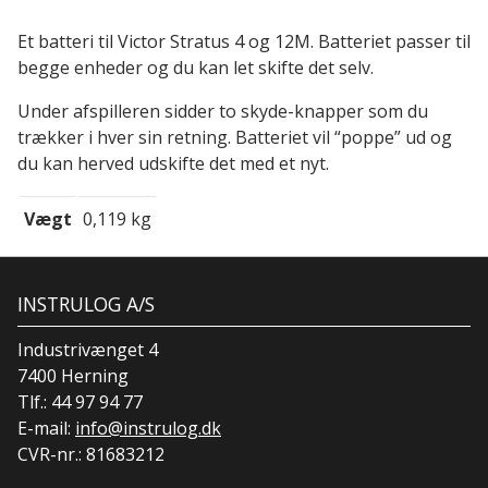
Et batteri til Victor Stratus 4 og 12M. Batteriet passer til
begge enheder og du kan let skifte det selv.
Under afspilleren sidder to skyde-knapper som du
trækker i hver sin retning. Batteriet vil “poppe” ud og
du kan herved udskifte det med et nyt.
Vægt
0,119 kg
INSTRULOG A/S
Industrivænget 4
7400 Herning
Tlf.:
44 97 94 77
E-mail:
info@instrulog.dk
CVR-nr.: 81683212