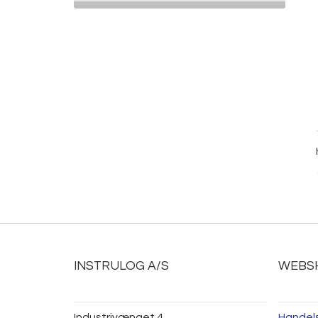
INSTRULOG A/S
WEBS
Industrivænget 4
Handel