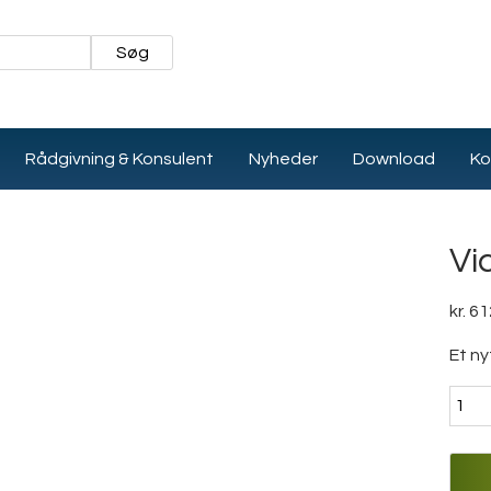
Rådgivning & Konsulent
Nyheder
Download
Ko
Vi
kr.
61
Et ny
Victo
Read
Trek
Batte