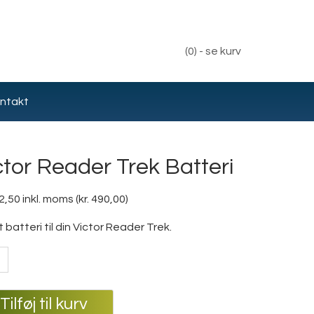
(0) - se kurv
ntakt
ctor Reader Trek Batteri
2,50
inkl. moms (
kr.
490,00
)
t batteri til din Victor Reader Trek.
r
er
Tilføj til kurv
ri