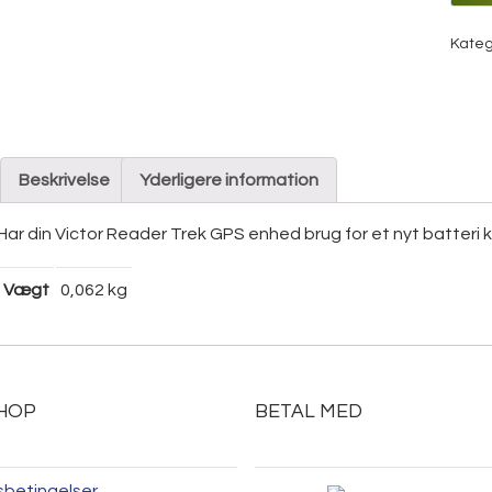
anta
Kateg
Beskrivelse
Yderligere information
Har din Victor Reader Trek GPS enhed brug for et nyt batteri ka
Vægt
0,062 kg
HOP
BETAL MED
sbetingelser