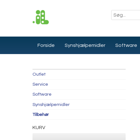
Videre
til
Søg
indhold
på
instrulog.dk
Hovedmenu
Forside
Synshjælpemidler
Software
Shop
Outlet
kategorier
Service
Software
Synshjælpemidler
Tilbehør
KURV