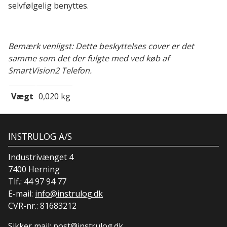
selvfølgelig benyttes.
Bemærk venligst: Dette beskyttelses cover er det
samme som det der fulgte med ved køb af
SmartVision2 Telefon.
Vægt
0,020 kg
INSTRULOG A/S
Industrivænget 4
7400 Herning
Tlf.:
44 97 94 77
E-mail:
info@instrulog.dk
CVR-nr.: 81683212
Sikker mail:
post@instrulog.dk