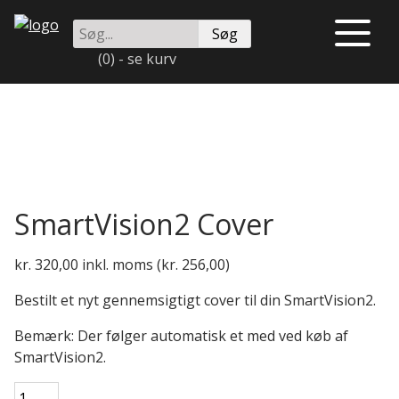
Videre
Søg
til
Åben
på
indhold
eller
(0) - se kurv
instrulog.dk
luk
menu
SmartVision2 Cover
kr.
320,00
inkl. moms (
kr.
256,00
)
Bestilt et nyt gennemsigtigt cover til din SmartVision2.
Bemærk: Der følger automatisk et med ved køb af
SmartVision2.
SmartVision2