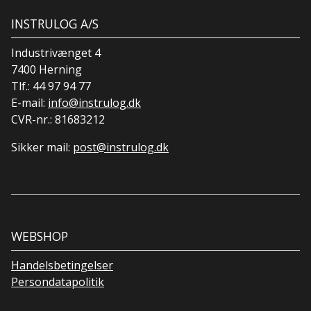
INSTRULOG A/S
Industrivænget 4
7400 Herning
Tlf.:
44 97 94 77
E-mail:
info@instrulog.dk
CVR-nr.: 81683212
Sikker mail:
post@instrulog.dk
WEBSHOP
Handelsbetingelser
Persondatapolitik