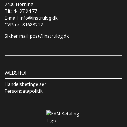
7400 Herning
Tlf.:
44 97 94 77
E-mail:
info@instrulog.dk
CVR-nr.: 81683212
Sikker mail:
post@instrulog.dk
WEBSHOP
Handelsbetingelser
Persondatapolitik