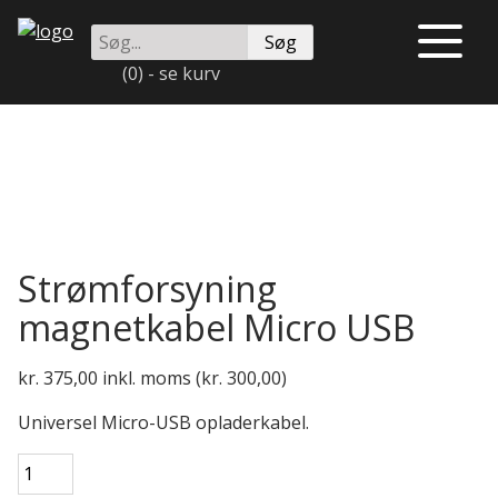
Videre
Søg
til
Åben
på
indhold
eller
(0) - se kurv
instrulog.dk
luk
menu
Strømforsyning
magnetkabel Micro USB
kr.
375,00
inkl. moms (
kr.
300,00
)
Universel Micro-USB opladerkabel.
Strømforsyning
magnetkabel