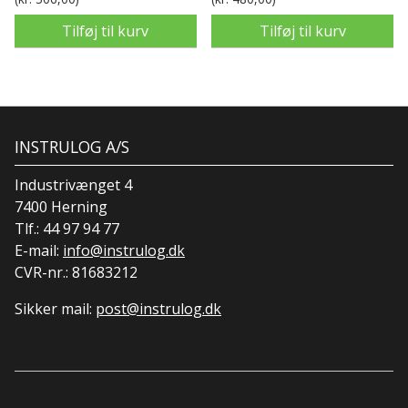
Tilføj til kurv
Tilføj til kurv
INSTRULOG A/S
Industrivænget 4
7400 Herning
Tlf.:
44 97 94 77
E-mail:
info@instrulog.dk
CVR-nr.: 81683212
Sikker mail:
post@instrulog.dk