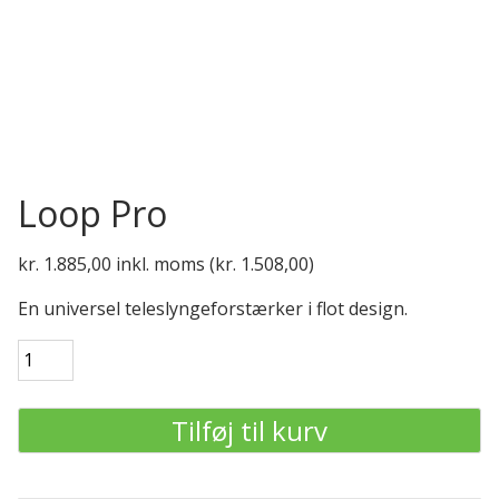
Loop Pro
kr.
1.885,00
inkl. moms (
kr.
1.508,00
)
En universel teleslyngeforstærker i flot design.
Loop
Pro
antal
Tilføj til kurv