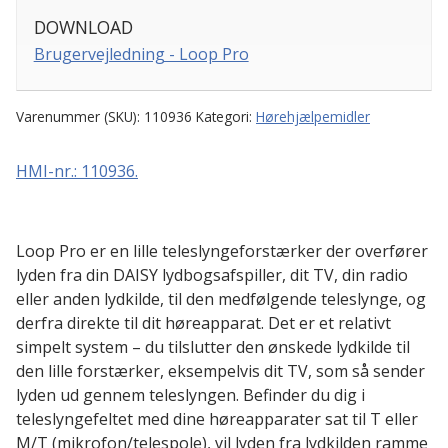
DOWNLOAD
Brugervejledning - Loop Pro
Varenummer (SKU):
110936
Kategori:
Hørehjælpemidler
HMI-nr.: 110936.
Loop Pro er en lille teleslyngeforstærker der overfører
lyden fra din DAISY lydbogsafspiller, dit TV, din radio
eller anden lydkilde, til den medfølgende teleslynge, og
derfra direkte til dit høreapparat. Det er et relativt
simpelt system – du tilslutter den ønskede lydkilde til
den lille forstærker, eksempelvis dit TV, som så sender
lyden ud gennem teleslyngen. Befinder du dig i
teleslyngefeltet med dine høreapparater sat til T eller
M/T (mikrofon/telespole), vil lyden fra lydkilden ramme