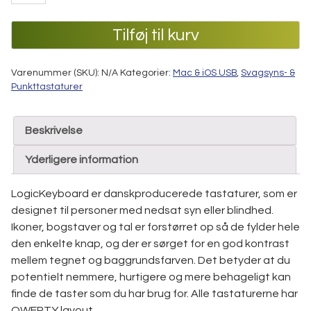
ALBA
(Mac)
Tilføj til kurv
antal
Varenummer (SKU):
N/A
Kategorier:
Mac & iOS USB
,
Svagsyns- &
Punkttastaturer
Beskrivelse
Yderligere information
LogicKeyboard er danskproducerede tastaturer, som er
designet til personer med nedsat syn eller blindhed.
Ikoner, bogstaver og tal er forstørret op så de fylder hele
den enkelte knap, og der er sørget for en god kontrast
mellem tegnet og baggrundsfarven. Det betyder at du
potentielt nemmere, hurtigere og mere behageligt kan
finde de taster som du har brug for. Alle tastaturerne har
QWERTY layout.