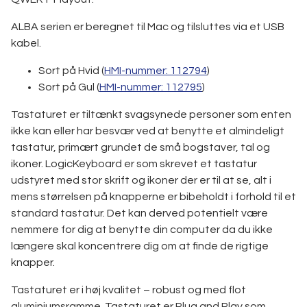
ALBA serien er beregnet til Mac og tilsluttes via et USB
kabel.
Sort på Hvid (
HMI-nummer: 112794
)
Sort på Gul (
HMI-nummer: 112795
)
Tastaturet er tiltænkt svagsynede personer som enten
ikke kan eller har besvær ved at benytte et almindeligt
tastatur, primært grundet de små bogstaver, tal og
ikoner. LogicKeyboard er som skrevet et tastatur
udstyret med stor skrift og ikoner der er til at se, alt i
mens størrelsen på knapperne er bibeholdt i forhold til et
standard tastatur. Det kan derved potentielt være
nemmere for dig at benytte din computer da du ikke
længere skal koncentrere dig om at finde de rigtige
knapper.
Tastaturet er i høj kvalitet – robust og med flot
aluminiumsramme. Tastaturet er Plug and Play som