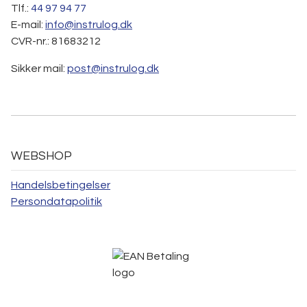
Tlf.:
44 97 94 77
E-mail:
info@instrulog.dk
CVR-nr.: 81683212
Sikker mail:
post@instrulog.dk
WEBSHOP
Handelsbetingelser
Persondatapolitik