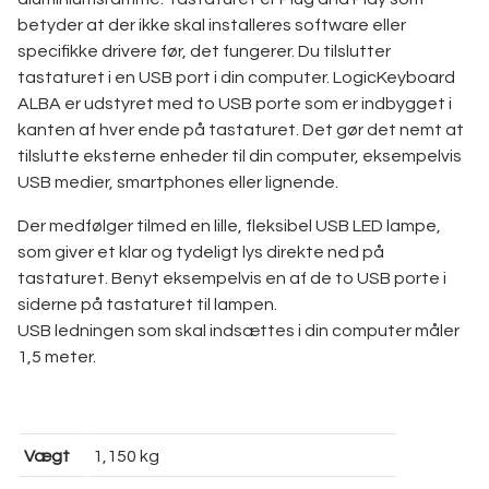
betyder at der ikke skal installeres software eller
specifikke drivere før, det fungerer. Du tilslutter
tastaturet i en USB port i din computer. LogicKeyboard
ALBA er udstyret med to USB porte som er indbygget i
kanten af hver ende på tastaturet. Det gør det nemt at
tilslutte eksterne enheder til din computer, eksempelvis
USB medier, smartphones eller lignende.
Der medfølger tilmed en lille, fleksibel USB LED lampe,
som giver et klar og tydeligt lys direkte ned på
tastaturet. Benyt eksempelvis en af de to USB porte i
siderne på tastaturet til lampen.
USB ledningen som skal indsættes i din computer måler
1,5 meter.
Vægt
1,150 kg