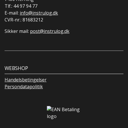
Tlf.:
44 97 94 77
E-mail:
info@instrulog.dk
CVR-nr.: 81683212
Sikker mail:
post@instrulog.dk
WEBSHOP
Handelsbetingelser
Persondatapolitik