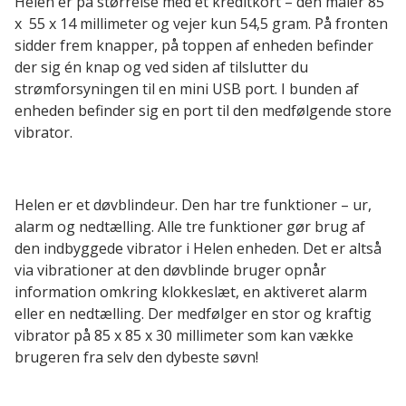
Helen er på størrelse med et kreditkort – den måler 85
x 55 x 14 millimeter og vejer kun 54,5 gram. På fronten
sidder frem knapper, på toppen af enheden befinder
der sig én knap og ved siden af tilslutter du
strømforsyningen til en mini USB port. I bunden af
enheden befinder sig en port til den medfølgende store
vibrator.
Helen er et døvblindeur. Den har tre funktioner – ur,
alarm og nedtælling. Alle tre funktioner gør brug af
den indbyggede vibrator i Helen enheden. Det er altså
via vibrationer at den døvblinde bruger opnår
information omkring klokkeslæt, en aktiveret alarm
eller en nedtælling. Der medfølger en stor og kraftig
vibrator på 85 x 85 x 30 millimeter som kan vække
brugeren fra selv den dybeste søvn!