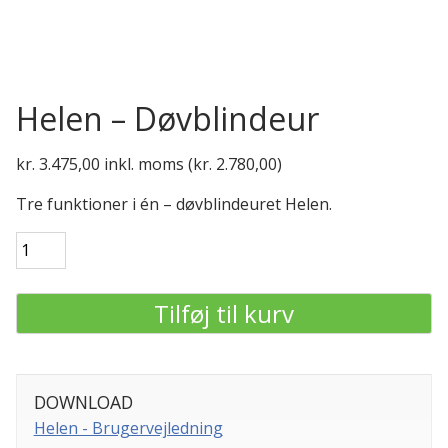
Helen – Døvblindeur
kr.
3.475,00
inkl. moms (
kr.
2.780,00
)
Tre funktioner i én – døvblindeuret Helen.
Helen
-
Døvblindeur
Tilføj til kurv
antal
DOWNLOAD
Helen - Brugervejledning