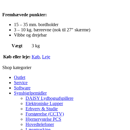
Fremhævede punkter:
15 – 35 mm. bordholder
3 – 10 kg. bæreevne (nok til 27″ skærme)
Vibbe og drejebar
Vægt
3 kg
Køb eller leje:
Køb
,
Leje
Shop kategorier
Outlet
Service
Software
Synshjælpemidler
DAISY Lydbogsafspillere
Elektroniske Lupper
Erhverv & Studie
Forstørrelse (CCTV)
Hjernerystelse PCS
Hovedtelefoner
Læsemaskine