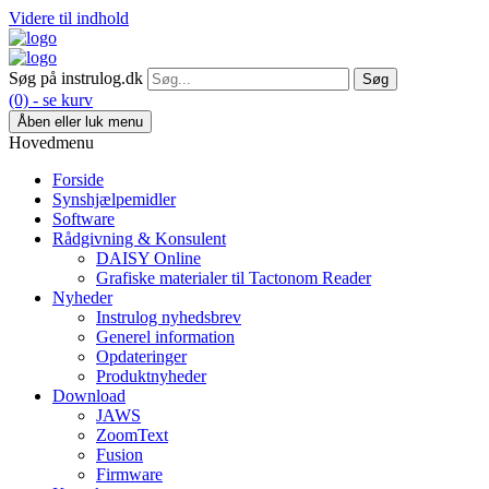
Videre til indhold
Søg på instrulog.dk
(0) - se kurv
Åben eller luk menu
Hovedmenu
Forside
Synshjælpemidler
Software
Rådgivning & Konsulent
DAISY Online
Grafiske materialer til Tactonom Reader
Nyheder
Instrulog nyhedsbrev
Generel information
Opdateringer
Produktnyheder
Download
JAWS
ZoomText
Fusion
Firmware