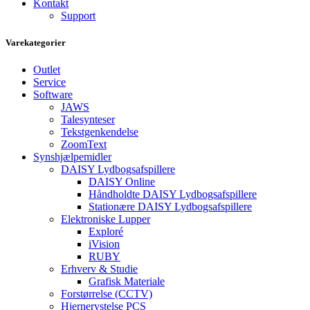
Kontakt
Support
Varekategorier
Outlet
Service
Software
JAWS
Talesynteser
Tekstgenkendelse
ZoomText
Synshjælpemidler
DAISY Lydbogsafspillere
DAISY Online
Håndholdte DAISY Lydbogsafspillere
Stationære DAISY Lydbogsafspillere
Elektroniske Lupper
Exploré
iVision
RUBY
Erhverv & Studie
Grafisk Materiale
Forstørrelse (CCTV)
Hjernerystelse PCS