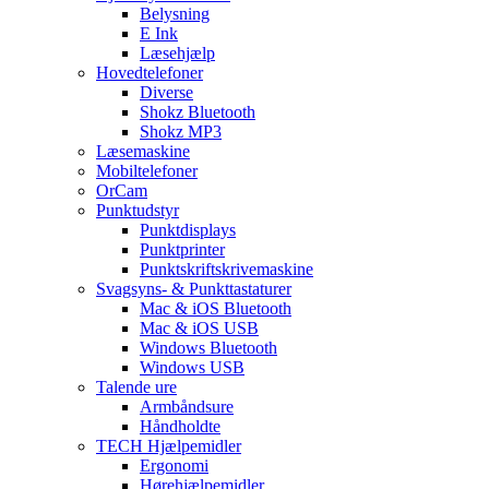
Belysning
E Ink
Læsehjælp
Hovedtelefoner
Diverse
Shokz Bluetooth
Shokz MP3
Læsemaskine
Mobiltelefoner
OrCam
Punktudstyr
Punktdisplays
Punktprinter
Punktskriftskrivemaskine
Svagsyns- & Punkttastaturer
Mac & iOS Bluetooth
Mac & iOS USB
Windows Bluetooth
Windows USB
Talende ure
Armbåndsure
Håndholdte
TECH Hjælpemidler
Ergonomi
Hørehjælpemidler