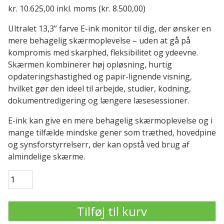
kr.
10.625,00
inkl. moms (
kr.
8.500,00
)
Ultralet 13,3” farve E-ink monitor til dig, der ønsker en
mere behagelig skærmoplevelse – uden at gå på
kompromis med skarphed, fleksibilitet og ydeevne.
Skærmen kombinerer høj opløsning, hurtig
opdateringshastighed og papir-lignende visning,
hvilket gør den ideel til arbejde, studier, kodning,
dokumentredigering og længere læsesessioner.
E-ink kan give en mere behagelig skærmoplevelse og i
mange tilfælde mindske gener som træthed, hovedpine
og synsforstyrrelserr, der kan opstå ved brug af
almindelige skærme.
DASUNG
Paperlike
13K
Tilføj til kurv
–
13,3”