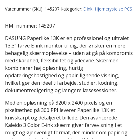
37
Varenummer (SKU):
145207
Kategorier:
E Ink
,
Hjernerystelse PCS
Hz
farve
HMI nummer: 145207
E-
ink
DASUNG Paperlike 13K er en professionel og ultralet
skærm
13,3” farve E-ink monitor til dig, der ønsker en mere
antal
behagelig skærmoplevelse – uden at gå på kompromis
med skarphed, fleksibilitet og ydeevne. Skærmen
kombinerer høj opløsning, hurtig
opdateringshastighed og papir-lignende visning,
hvilket gør den ideel til arbejde, studier, kodning,
dokumentredigering og længere læsesessioner.
Med en opløsning på 3200 x 2400 pixels og en
pixeltæthed på 300 PPI leverer Paperlike 13K et
knivskarpt og detaljeret billede. Den avancerede
Kaleido 3 Color E-ink skærm giver farvevisning i et
roligt og øjenvenligt format, der minder om papir og