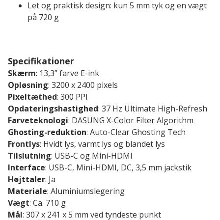
Let og praktisk design: kun 5 mm tyk og en vægt
på 720 g
Specifikationer
Skærm
: 13,3” farve E-ink
Opløsning
: 3200 x 2400 pixels
Pixeltæthed
: 300 PPI
Opdateringshastighed
: 37 Hz Ultimate High-Refresh
Farveteknologi
: DASUNG X-Color Filter Algorithm
Ghosting-reduktion
: Auto-Clear Ghosting Tech
Frontlys
: Hvidt lys, varmt lys og blandet lys
Tilslutning
: USB-C og Mini-HDMI
Interface
: USB-C, Mini-HDMI, DC, 3,5 mm jackstik
Højttaler
: Ja
Materiale
: Aluminiumslegering
Vægt
: Ca. 710 g
Mål
: 307 x 241 x 5 mm ved tyndeste punkt