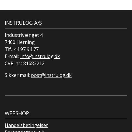
INSTRULOG A/S
Industrivænget 4
7400 Herning
Tlf.:
44 97 94 77
E-mail:
info@instrulog.dk
CVR-nr.: 81683212
Sikker mail:
post@instrulog.dk
WEBSHOP
Handelsbetingelser