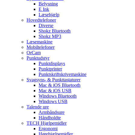
Belysning
E Ink
Læsehjælp
Hovedtelefoner
Diverse
Shokz Bluetooth
Shokz MP3
Læsemaskine
Mobiltelefoner
OrCam
Punktudstyr
Punktdisplays
Punktprinter
Punktskriftskrivemaskine
Svagsyns- & Punkttastaturer
Mac & iOS Bluetooth
Mac & iOS USB
Windows Bluetooth
Windows USB
Talende ure
Armbåndsure
Håndholdte
TECH Hjælpemidler
Ergonomi
Hørehjælpemidler