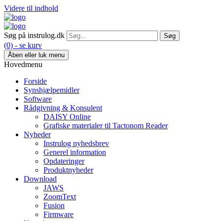
Videre til indhold
Søg på instrulog.dk
(0) - se kurv
Åben eller luk menu
Hovedmenu
Forside
Synshjælpemidler
Software
Rådgivning & Konsulent
DAISY Online
Grafiske materialer til Tactonom Reader
Nyheder
Instrulog nyhedsbrev
Generel information
Opdateringer
Produktnyheder
Download
JAWS
ZoomText
Fusion
Firmware