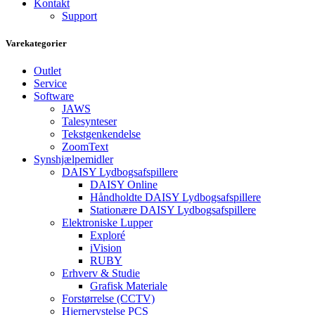
Kontakt
Support
Varekategorier
Outlet
Service
Software
JAWS
Talesynteser
Tekstgenkendelse
ZoomText
Synshjælpemidler
DAISY Lydbogsafspillere
DAISY Online
Håndholdte DAISY Lydbogsafspillere
Stationære DAISY Lydbogsafspillere
Elektroniske Lupper
Exploré
iVision
RUBY
Erhverv & Studie
Grafisk Materiale
Forstørrelse (CCTV)
Hjernerystelse PCS