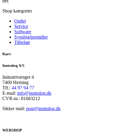
her.
Shop kategorier
Outlet
Service
Software
Synshjælpemidler
Tilbehør
Kurv
Instrulog A/S
Industrivænget 4
7400 Herning
Tlf.:
44 97 94 77
E-mail:
info@instrulog.dk
CVR-nr.: 81683212
Sikker mail:
post@instrulog.dk
WEBSHOP