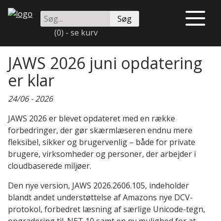
Videre
Søg
til
Åben
på
indhold
eller
(0) - se kurv
instrulog.dk
luk
menu
JAWS 2026 juni opdatering
er klar
24/06 - 2026
JAWS 2026 er blevet opdateret med en række
forbedringer, der gør skærmlæseren endnu mere
fleksibel, sikker og brugervenlig – både for private
brugere, virksomheder og personer, der arbejder i
cloudbaserede miljøer.
Den nye version, JAWS 2026.2606.105, indeholder
blandt andet understøttelse af Amazons nye DCV-
protokol, forbedret læsning af særlige Unicode-tegn,