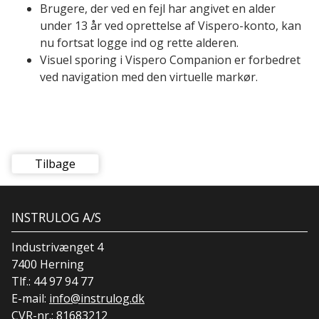
Brugere, der ved en fejl har angivet en alder
under 13 år ved oprettelse af Vispero-konto, kan
nu fortsat logge ind og rette alderen.
Visuel sporing i Vispero Companion er forbedret
ved navigation med den virtuelle markør.
Tilbage
INSTRULOG A/S
Industrivænget 4
7400 Herning
Tlf.:
44 97 94 77
E-mail:
info@instrulog.dk
CVR-nr.: 81683212