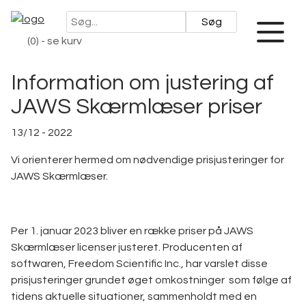
Videre
Søg
til
på
Åben
indhold
(0) - se kurv
eller
instrulog.dk
luk
menu
Information om justering af
JAWS Skærmlæser priser
13/12 - 2022
Vi orienterer hermed om nødvendige prisjusteringer for
JAWS Skærmlæser.
Per 1. januar 2023 bliver en række priser på JAWS
Skærmlæser licenser justeret. Producenten af
softwaren, Freedom Scientific Inc., har varslet disse
prisjusteringer grundet øget omkostninger som følge af
tidens aktuelle situationer, sammenholdt med en