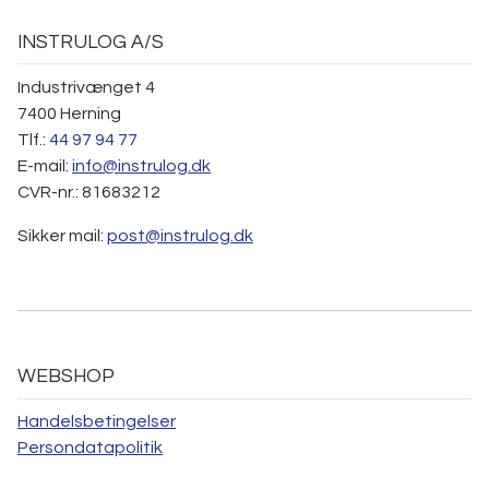
INSTRULOG A/S
Industrivænget 4
7400 Herning
Tlf.:
44 97 94 77
E-mail:
info@instrulog.dk
CVR-nr.: 81683212
Sikker mail:
post@instrulog.dk
WEBSHOP
Handelsbetingelser
Persondatapolitik