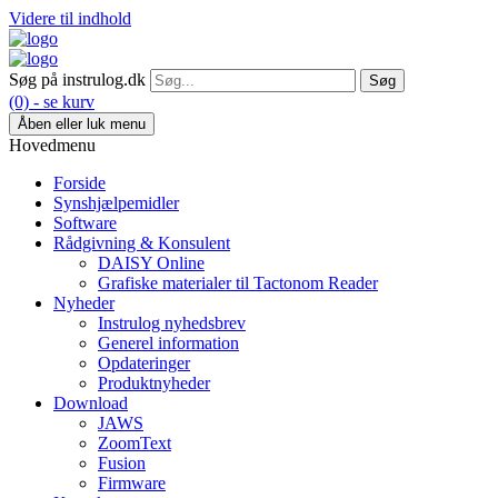
Videre til indhold
Søg på instrulog.dk
(0) - se kurv
Åben eller luk menu
Hovedmenu
Forside
Synshjælpemidler
Software
Rådgivning & Konsulent
DAISY Online
Grafiske materialer til Tactonom Reader
Nyheder
Instrulog nyhedsbrev
Generel information
Opdateringer
Produktnyheder
Download
JAWS
ZoomText
Fusion
Firmware