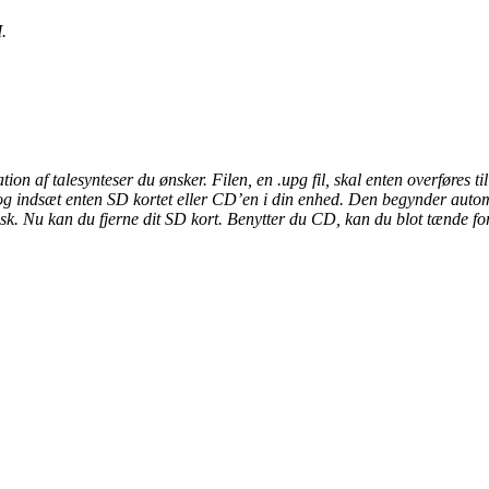
.
f talesynteser du ønsker. Filen, en .upg fil, skal enten overføres ti
g og indsæt enten SD kortet eller CD’en i din enhed. Den begynder auto
atisk. Nu kan du fjerne dit SD kort. Benytter du CD, kan du blot tænde 