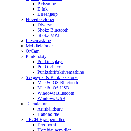
Belysning
E Ink
Læsehjælp
Hovedtelefoner
Diverse
Shokz Bluetooth
Shokz MP3
Læsemaskine
Mobiltelefoner
OrCam
Punktudstyr
Punktdisplays
Punktprinter
Punktskriftskrivemaskine
Svagsyns- & Punkttastaturer
Mac & iOS Bluetooth
Mac & iOS USB
Windows Bluetooth
Windows USB
Talende ure
Armbåndsure
Håndholdte
TECH Hjælpemidler
Ergonomi
Hørehjælpemidler