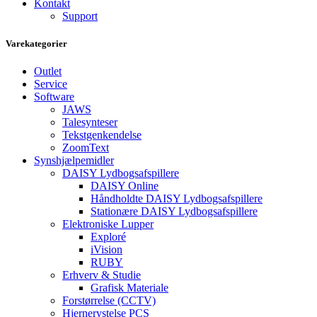
Kontakt
Support
Varekategorier
Outlet
Service
Software
JAWS
Talesynteser
Tekstgenkendelse
ZoomText
Synshjælpemidler
DAISY Lydbogsafspillere
DAISY Online
Håndholdte DAISY Lydbogsafspillere
Stationære DAISY Lydbogsafspillere
Elektroniske Lupper
Exploré
iVision
RUBY
Erhverv & Studie
Grafisk Materiale
Forstørrelse (CCTV)
Hjernerystelse PCS