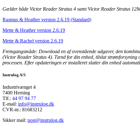
Gælder både Vic
tor Reader Stratus 4 samt Victor Reader Stratus 12M
Rasmus & Heather version 2.6.19 (Standard)
Mette & Heather version 2.6.19
Mette & Rachel version 2.6.19
Fremgangsmåde: Download en af ovenstående udgaver, den kombination a
(Victor Reader Stratus 4). Tænd for din enhed, tilslut strømforsynin
processen. Efter opdateringen er installeret slutter din enhed autom
Instrulog A/S
Industrivænget 4
7400 Herning
Tlf.:
44 97 94 77
E-mail:
info@instrulog.dk
CVR-nr.: 81683212
Sikker mail:
post@instrulog.dk